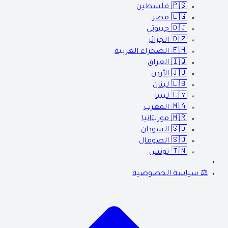
🇵🇸
فلسطين
🇪🇬
مصر
🇩🇯
جيبوتي
🇩🇿
الجزائر
🇪🇭
الصحراء الغربية
🇮🇶
العراق
🇯🇴
الأردن
🇱🇧
لبنان
🇱🇾
ليبيا
🇲🇦
المغرب
🇲🇷
موريتانيا
🇸🇩
السودان
🇸🇴
الصومال
🇹🇳
تونس
⚖️ سياسة الخصوصية