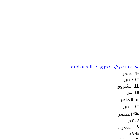
📅
ميلادي
🌙
هجري
📿
الإمساكية
✨
الفجر
٤:٤٣ ص
🌅
الشروق
٦:١١ ص
☀️
الظهر
١٢:٤٣ ص
🌤️
العصر
٤:٠٧ م
🌙
المغرب
٧:١٥ م