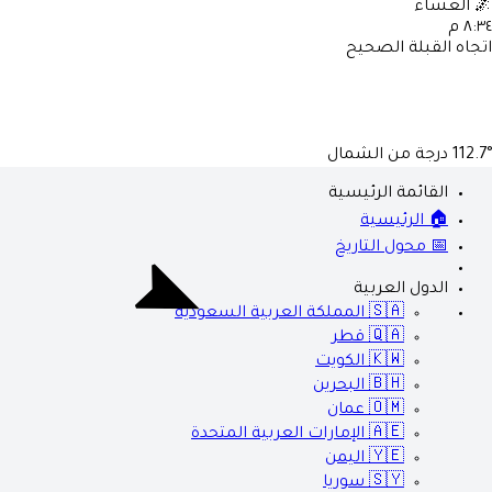
🌌
العشاء
٨:٣٤ م
اتجاه القبلة الصحيح
112.7°
درجة من الشمال
القائمة الرئيسية
🏠 الرئيسية
📅 محول التاريخ
الدول العربية
🇸🇦
المملكة العربية السعودية
🇶🇦
قطر
🇰🇼
الكويت
🇧🇭
البحرين
🇴🇲
عمان
🇦🇪
الإمارات العربية المتحدة
🇾🇪
اليمن
🇸🇾
سوريا