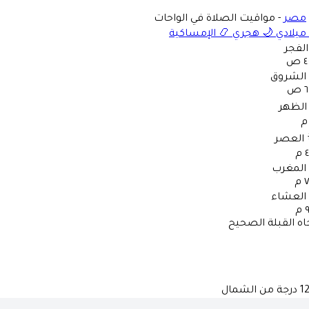
مصر
-
مواقيت الصلاة في الواحات
ميلادي
🌙
هجري
📿
الإمساكية
الفجر
 ص
الشروق
ص
الظهر
العصر
م
المغرب
م
العشاء
م
اه القبلة الصحيح
1
درجة من الشمال