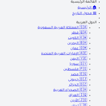
القائمة الرئيسية
🏠 الرئيسية
📅 محول التاريخ
الدول العربية
🇸🇦
المملكة العربية السعودية
🇶🇦
قطر
🇰🇼
الكويت
🇧🇭
البحرين
🇴🇲
عمان
🇦🇪
الإمارات العربية المتحدة
🇾🇪
اليمن
🇸🇾
سوريا
🇵🇸
فلسطين
🇪🇬
مصر
🇩🇯
جيبوتي
🇩🇿
الجزائر
🇪🇭
الصحراء الغربية
🇮🇶
العراق
🇯🇴
الأردن
🇱🇧
لبنان