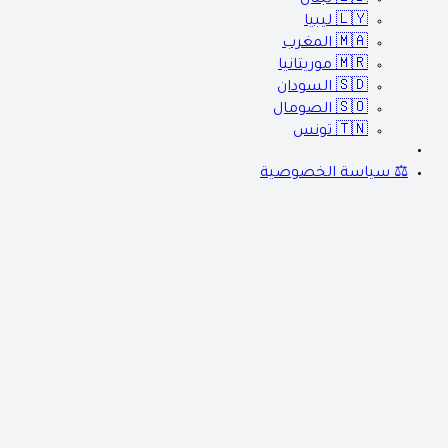
🇱🇾
ليبيا
🇲🇦
المغرب
🇲🇷
موريتانيا
🇸🇩
السودان
🇸🇴
الصومال
🇹🇳
تونس
⚖️ سياسة الخصوصية