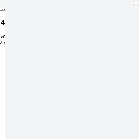
صلا
13
:٥٢
25 صفر 1448 هـ