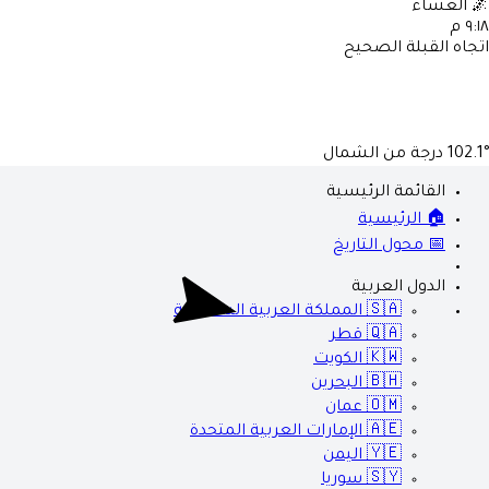
🌌
العشاء
٩:١٨ م
اتجاه القبلة الصحيح
102.1°
درجة من الشمال
القائمة الرئيسية
🏠 الرئيسية
📅 محول التاريخ
الدول العربية
🇸🇦
المملكة العربية السعودية
🇶🇦
قطر
🇰🇼
الكويت
🇧🇭
البحرين
🇴🇲
عمان
🇦🇪
الإمارات العربية المتحدة
🇾🇪
اليمن
🇸🇾
سوريا