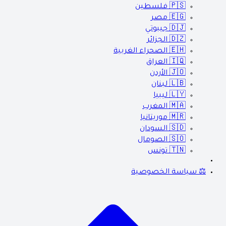
🇵🇸
فلسطين
🇪🇬
مصر
🇩🇯
جيبوتي
🇩🇿
الجزائر
🇪🇭
الصحراء الغربية
🇮🇶
العراق
🇯🇴
الأردن
🇱🇧
لبنان
🇱🇾
ليبيا
🇲🇦
المغرب
🇲🇷
موريتانيا
🇸🇩
السودان
🇸🇴
الصومال
🇹🇳
تونس
⚖️ سياسة الخصوصية