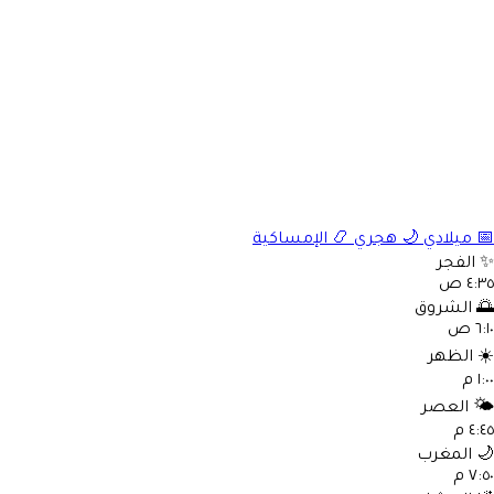
📅
ميلادي
🌙
هجري
📿
الإمساكية
✨
الفجر
٤:٣٥ ص
🌅
الشروق
٦:١٠ ص
☀️
الظهر
١:٠٠ م
🌤️
العصر
٤:٤٥ م
🌙
المغرب
٧:٥٠ م