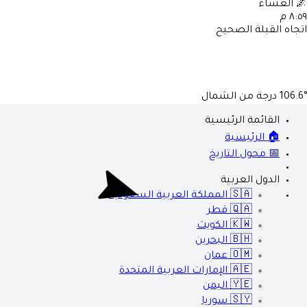
🌌
العشاء
٨:٥٩ م
اتجاه القبلة الصحيح
106.6°
درجة من الشمال
القائمة الرئيسية
🏠 الرئيسية
📅 محول التاريخ
الدول العربية
🇸🇦
المملكة العربية السعودية
🇶🇦
قطر
🇰🇼
الكويت
🇧🇭
البحرين
🇴🇲
عمان
🇦🇪
الإمارات العربية المتحدة
🇾🇪
اليمن
🇸🇾
سوريا