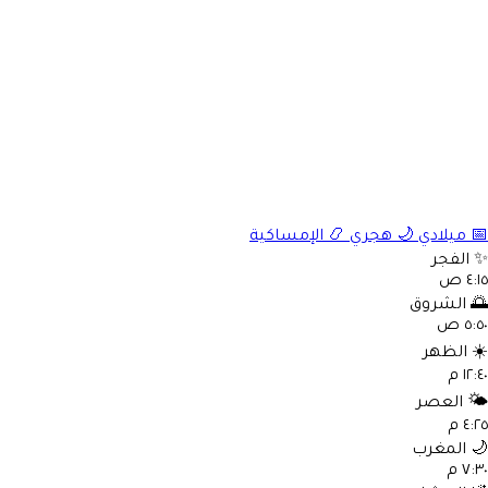
📅
ميلادي
🌙
هجري
📿
الإمساكية
✨
الفجر
٤:١٥ ص
🌅
الشروق
٥:٥٠ ص
☀️
الظهر
١٢:٤٠ م
🌤️
العصر
٤:٢٥ م
🌙
المغرب
٧:٣٠ م