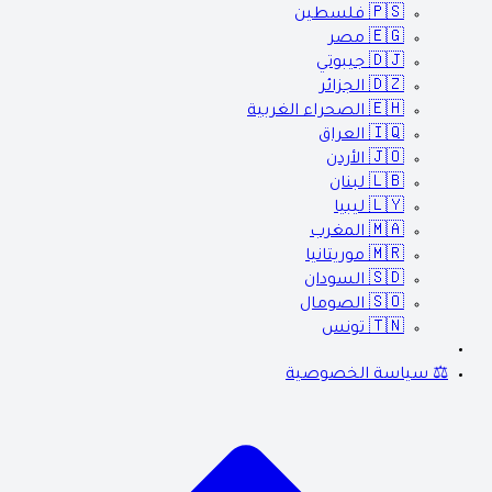
🇵🇸
فلسطين
🇪🇬
مصر
🇩🇯
جيبوتي
🇩🇿
الجزائر
🇪🇭
الصحراء الغربية
🇮🇶
العراق
🇯🇴
الأردن
🇱🇧
لبنان
🇱🇾
ليبيا
🇲🇦
المغرب
🇲🇷
موريتانيا
🇸🇩
السودان
🇸🇴
الصومال
🇹🇳
تونس
⚖️ سياسة الخصوصية