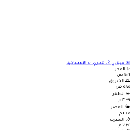
📅
ميلادي
🌙
هجري
📿
الإمساكية
✨
الفجر
٤:٠٦ ص
🌅
الشروق
٥:٤٥ ص
☀️
الظهر
١٢:٣٩ م
🌤️
العصر
٤:٢٧ م
🌙
المغرب
٧:٣٤ م