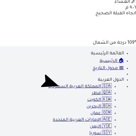
🌌
العشاء
٩:٠٦ م
اتجاه القبلة الصحيح
109°
درجة من الشمال
القائمة الرئيسية
🏠 الرئيسية
📅 محول التاريخ
الدول العربية
🇸🇦
المملكة العربية السعودية
🇶🇦
قطر
🇰🇼
الكويت
🇧🇭
البحرين
🇴🇲
عمان
🇦🇪
الإمارات العربية المتحدة
🇾🇪
اليمن
🇸🇾
سوريا