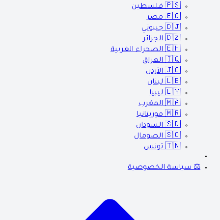
🇵🇸
فلسطين
🇪🇬
مصر
🇩🇯
جيبوتي
🇩🇿
الجزائر
🇪🇭
الصحراء الغربية
🇮🇶
العراق
🇯🇴
الأردن
🇱🇧
لبنان
🇱🇾
ليبيا
🇲🇦
المغرب
🇲🇷
موريتانيا
🇸🇩
السودان
🇸🇴
الصومال
🇹🇳
تونس
⚖️ سياسة الخصوصية