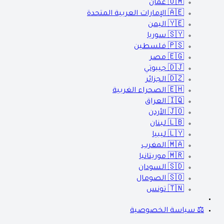
🇴🇲
عمان
🇦🇪
الإمارات العربية المتحدة
🇾🇪
اليمن
🇸🇾
سوريا
🇵🇸
فلسطين
🇪🇬
مصر
🇩🇯
جيبوتي
🇩🇿
الجزائر
🇪🇭
الصحراء الغربية
🇮🇶
العراق
🇯🇴
الأردن
🇱🇧
لبنان
🇱🇾
ليبيا
🇲🇦
المغرب
🇲🇷
موريتانيا
🇸🇩
السودان
🇸🇴
الصومال
🇹🇳
تونس
⚖️ سياسة الخصوصية