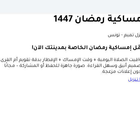
ساكية رمضان 1447
ل تميم - تونس
ّل إمساكية رمضان الخاصة بمدينتك الآن!
قيت الصلاة اليومية + وقت الإمساك + الإفطار بدقة تقويم أم القرى،
ميم أنيق وسهل القراءة. صورة جاهزة للحفظ أو المشاركة – مجانًا
ون إعلانات مزعجة.
تنزيل