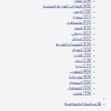
🇴🇲
عمان
🇦🇪
الإمارات العربية المتحدة
🇾🇪
اليمن
🇸🇾
سوريا
🇵🇸
فلسطين
🇪🇬
مصر
🇩🇯
جيبوتي
🇩🇿
الجزائر
🇪🇭
الصحراء الغربية
🇮🇶
العراق
🇯🇴
الأردن
🇱🇧
لبنان
🇱🇾
ليبيا
🇲🇦
المغرب
🇲🇷
موريتانيا
🇸🇩
السودان
🇸🇴
الصومال
🇹🇳
تونس
⚖️ سياسة الخصوصية