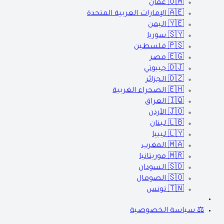
🇴🇲
عمان
🇦🇪
الإمارات العربية المتحدة
🇾🇪
اليمن
🇸🇾
سوريا
🇵🇸
فلسطين
🇪🇬
مصر
🇩🇯
جيبوتي
🇩🇿
الجزائر
🇪🇭
الصحراء الغربية
🇮🇶
العراق
🇯🇴
الأردن
🇱🇧
لبنان
🇱🇾
ليبيا
🇲🇦
المغرب
🇲🇷
موريتانيا
🇸🇩
السودان
🇸🇴
الصومال
🇹🇳
تونس
⚖️ سياسة الخصوصية