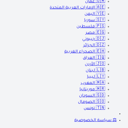
🇴🇲
عمان
🇦🇪
الإمارات العربية المتحدة
🇾🇪
اليمن
🇸🇾
سوريا
🇵🇸
فلسطين
🇪🇬
مصر
🇩🇯
جيبوتي
🇩🇿
الجزائر
🇪🇭
الصحراء الغربية
🇮🇶
العراق
🇯🇴
الأردن
🇱🇧
لبنان
🇱🇾
ليبيا
🇲🇦
المغرب
🇲🇷
موريتانيا
🇸🇩
السودان
🇸🇴
الصومال
🇹🇳
تونس
⚖️ سياسة الخصوصية