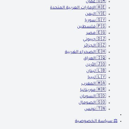
🇴🇲
عمان
🇦🇪
الإمارات العربية المتحدة
🇾🇪
اليمن
🇸🇾
سوريا
🇵🇸
فلسطين
🇪🇬
مصر
🇩🇯
جيبوتي
🇩🇿
الجزائر
🇪🇭
الصحراء الغربية
🇮🇶
العراق
🇯🇴
الأردن
🇱🇧
لبنان
🇱🇾
ليبيا
🇲🇦
المغرب
🇲🇷
موريتانيا
🇸🇩
السودان
🇸🇴
الصومال
🇹🇳
تونس
⚖️ سياسة الخصوصية