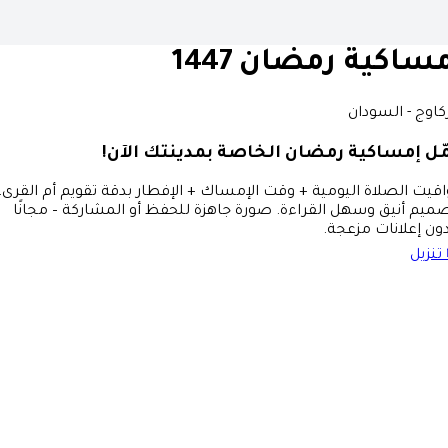
ساكية رمضان 1447
كاوج - السودان
ّل إمساكية رمضان الخاصة بمدينتك الآن!
قيت الصلاة اليومية + وقت الإمساك + الإفطار بدقة تقويم أم القرى،
ميم أنيق وسهل القراءة. صورة جاهزة للحفظ أو المشاركة – مجانًا
ون إعلانات مزعجة.
تنزيل