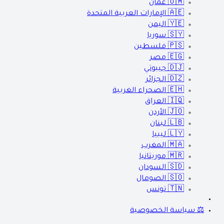
🇴🇲
عمان
🇦🇪
الإمارات العربية المتحدة
🇾🇪
اليمن
🇸🇾
سوريا
🇵🇸
فلسطين
🇪🇬
مصر
🇩🇯
جيبوتي
🇩🇿
الجزائر
🇪🇭
الصحراء الغربية
🇮🇶
العراق
🇯🇴
الأردن
🇱🇧
لبنان
🇱🇾
ليبيا
🇲🇦
المغرب
🇲🇷
موريتانيا
🇸🇩
السودان
🇸🇴
الصومال
🇹🇳
تونس
⚖️ سياسة الخصوصية