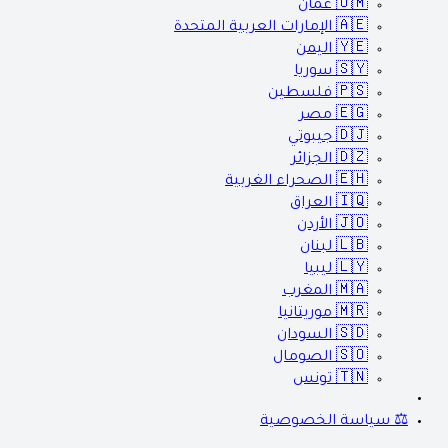
🇴🇲
عمان
🇦🇪
الإمارات العربية المتحدة
🇾🇪
اليمن
🇸🇾
سوريا
🇵🇸
فلسطين
🇪🇬
مصر
🇩🇯
جيبوتي
🇩🇿
الجزائر
🇪🇭
الصحراء الغربية
🇮🇶
العراق
🇯🇴
الأردن
🇱🇧
لبنان
🇱🇾
ليبيا
🇲🇦
المغرب
🇲🇷
موريتانيا
🇸🇩
السودان
🇸🇴
الصومال
🇹🇳
تونس
⚖️ سياسة الخصوصية