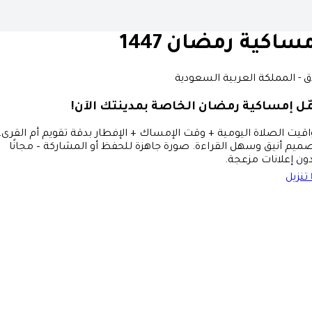
ساكية رمضان 1447
ق - المملكة العربية السعودية
ّل إمساكية رمضان الخاصة بمدينتك الآن!
قيت الصلاة اليومية + وقت الإمساك + الإفطار بدقة تقويم أم القرى،
ميم أنيق وسهل القراءة. صورة جاهزة للحفظ أو المشاركة – مجانًا
ون إعلانات مزعجة.
تنزيل