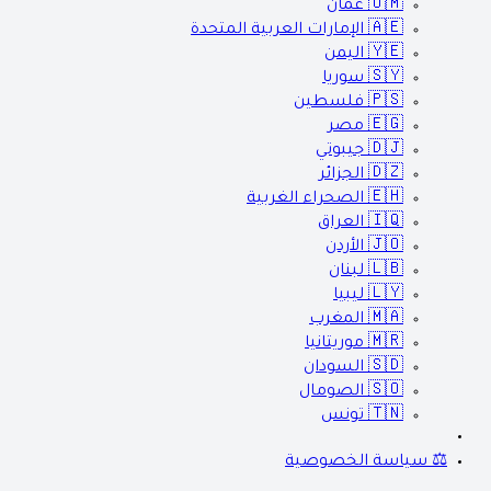
🇴🇲
عمان
🇦🇪
الإمارات العربية المتحدة
🇾🇪
اليمن
🇸🇾
سوريا
🇵🇸
فلسطين
🇪🇬
مصر
🇩🇯
جيبوتي
🇩🇿
الجزائر
🇪🇭
الصحراء الغربية
🇮🇶
العراق
🇯🇴
الأردن
🇱🇧
لبنان
🇱🇾
ليبيا
🇲🇦
المغرب
🇲🇷
موريتانيا
🇸🇩
السودان
🇸🇴
الصومال
🇹🇳
تونس
⚖️ سياسة الخصوصية