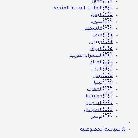
🇴🇲
عمان
🇦🇪
الإمارات العربية المتحدة
🇾🇪
اليمن
🇸🇾
سوريا
🇵🇸
فلسطين
🇪🇬
مصر
🇩🇯
جيبوتي
🇩🇿
الجزائر
🇪🇭
الصحراء الغربية
🇮🇶
العراق
🇯🇴
الأردن
🇱🇧
لبنان
🇱🇾
ليبيا
🇲🇦
المغرب
🇲🇷
موريتانيا
🇸🇩
السودان
🇸🇴
الصومال
🇹🇳
تونس
⚖️ سياسة الخصوصية