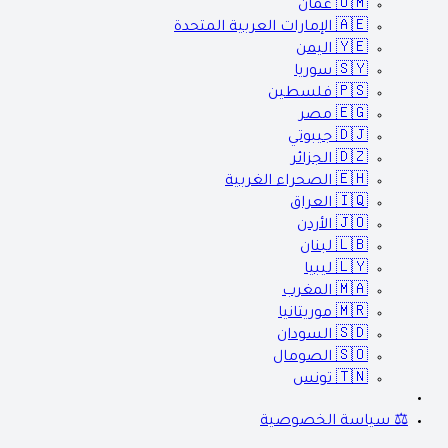
🇴🇲
عمان
🇦🇪
الإمارات العربية المتحدة
🇾🇪
اليمن
🇸🇾
سوريا
🇵🇸
فلسطين
🇪🇬
مصر
🇩🇯
جيبوتي
🇩🇿
الجزائر
🇪🇭
الصحراء الغربية
🇮🇶
العراق
🇯🇴
الأردن
🇱🇧
لبنان
🇱🇾
ليبيا
🇲🇦
المغرب
🇲🇷
موريتانيا
🇸🇩
السودان
🇸🇴
الصومال
🇹🇳
تونس
⚖️ سياسة الخصوصية