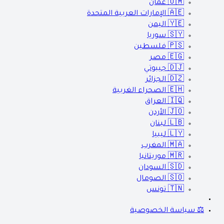
🇴🇲
عمان
🇦🇪
الإمارات العربية المتحدة
🇾🇪
اليمن
🇸🇾
سوريا
🇵🇸
فلسطين
🇪🇬
مصر
🇩🇯
جيبوتي
🇩🇿
الجزائر
🇪🇭
الصحراء الغربية
🇮🇶
العراق
🇯🇴
الأردن
🇱🇧
لبنان
🇱🇾
ليبيا
🇲🇦
المغرب
🇲🇷
موريتانيا
🇸🇩
السودان
🇸🇴
الصومال
🇹🇳
تونس
⚖️ سياسة الخصوصية