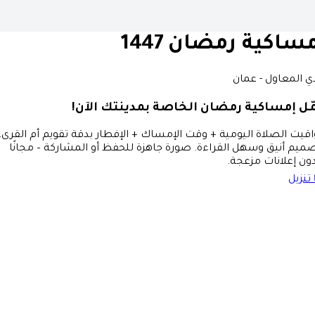
ساكية رمضان 1447
ي المعاول - عمان
ّل إمساكية رمضان الخاصة بمدينتك الآن!
قيت الصلاة اليومية + وقت الإمساك + الإفطار بدقة تقويم أم القرى،
ميم أنيق وسهل القراءة. صورة جاهزة للحفظ أو المشاركة – مجانًا
ون إعلانات مزعجة.
تنزيل