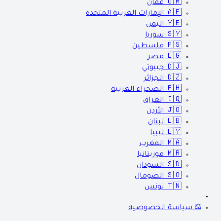
🇴🇲
عمان
🇦🇪
الإمارات العربية المتحدة
🇾🇪
اليمن
🇸🇾
سوريا
🇵🇸
فلسطين
🇪🇬
مصر
🇩🇯
جيبوتي
🇩🇿
الجزائر
🇪🇭
الصحراء الغربية
🇮🇶
العراق
🇯🇴
الأردن
🇱🇧
لبنان
🇱🇾
ليبيا
🇲🇦
المغرب
🇲🇷
موريتانيا
🇸🇩
السودان
🇸🇴
الصومال
🇹🇳
تونس
⚖️ سياسة الخصوصية