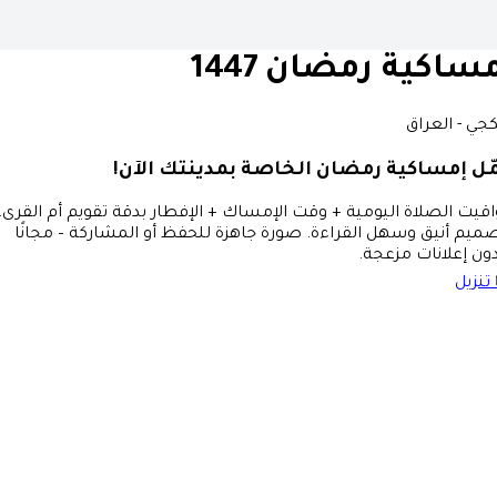
ساكية رمضان 1447
جي - العراق
ّل إمساكية رمضان الخاصة بمدينتك الآن!
قيت الصلاة اليومية + وقت الإمساك + الإفطار بدقة تقويم أم القرى،
ميم أنيق وسهل القراءة. صورة جاهزة للحفظ أو المشاركة – مجانًا
ون إعلانات مزعجة.
تنزيل