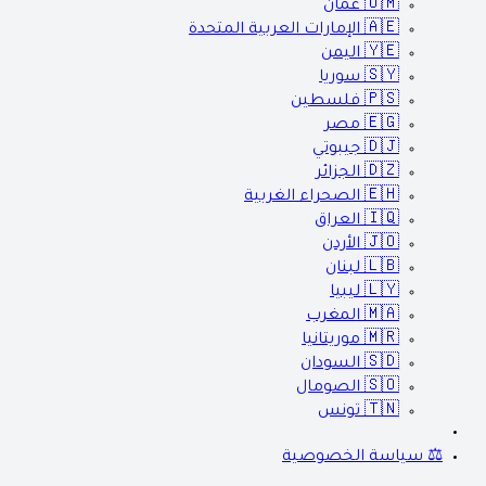
🇴🇲
عمان
🇦🇪
الإمارات العربية المتحدة
🇾🇪
اليمن
🇸🇾
سوريا
🇵🇸
فلسطين
🇪🇬
مصر
🇩🇯
جيبوتي
🇩🇿
الجزائر
🇪🇭
الصحراء الغربية
🇮🇶
العراق
🇯🇴
الأردن
🇱🇧
لبنان
🇱🇾
ليبيا
🇲🇦
المغرب
🇲🇷
موريتانيا
🇸🇩
السودان
🇸🇴
الصومال
🇹🇳
تونس
⚖️ سياسة الخصوصية