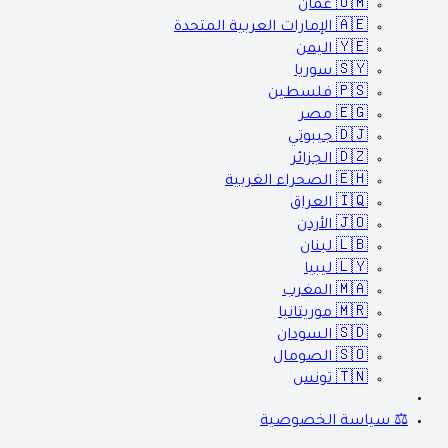
🇴🇲
عمان
🇦🇪
الإمارات العربية المتحدة
🇾🇪
اليمن
🇸🇾
سوريا
🇵🇸
فلسطين
🇪🇬
مصر
🇩🇯
جيبوتي
🇩🇿
الجزائر
🇪🇭
الصحراء الغربية
🇮🇶
العراق
🇯🇴
الأردن
🇱🇧
لبنان
🇱🇾
ليبيا
🇲🇦
المغرب
🇲🇷
موريتانيا
🇸🇩
السودان
🇸🇴
الصومال
🇹🇳
تونس
⚖️ سياسة الخصوصية