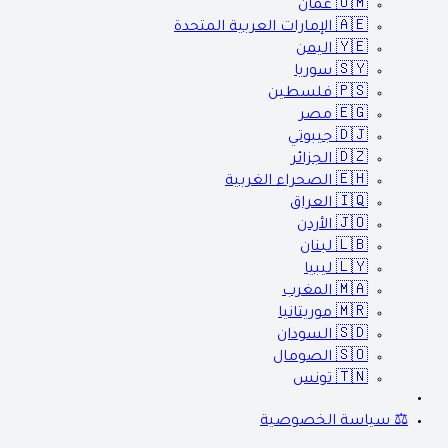
🇴🇲
عمان
🇦🇪
الإمارات العربية المتحدة
🇾🇪
اليمن
🇸🇾
سوريا
🇵🇸
فلسطين
🇪🇬
مصر
🇩🇯
جيبوتي
🇩🇿
الجزائر
🇪🇭
الصحراء الغربية
🇮🇶
العراق
🇯🇴
الأردن
🇱🇧
لبنان
🇱🇾
ليبيا
🇲🇦
المغرب
🇲🇷
موريتانيا
🇸🇩
السودان
🇸🇴
الصومال
🇹🇳
تونس
⚖️ سياسة الخصوصية