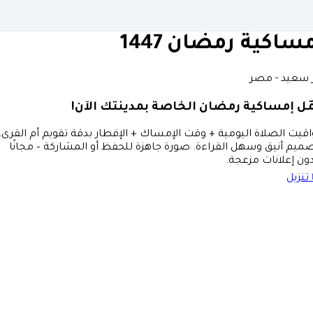
ساكية رمضان 1447
 سعيد - مصر
ّل إمساكية رمضان الخاصة بمدينتك الآن!
قيت الصلاة اليومية + وقت الإمساك + الإفطار بدقة تقويم أم القرى،
ميم أنيق وسهل القراءة. صورة جاهزة للحفظ أو المشاركة – مجانًا
ون إعلانات مزعجة.
تنزيل