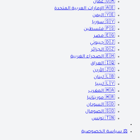
🇴🇲
عمان
🇦🇪
الإمارات العربية المتحدة
🇾🇪
اليمن
🇸🇾
سوريا
🇵🇸
فلسطين
🇪🇬
مصر
🇩🇯
جيبوتي
🇩🇿
الجزائر
🇪🇭
الصحراء الغربية
🇮🇶
العراق
🇯🇴
الأردن
🇱🇧
لبنان
🇱🇾
ليبيا
🇲🇦
المغرب
🇲🇷
موريتانيا
🇸🇩
السودان
🇸🇴
الصومال
🇹🇳
تونس
⚖️ سياسة الخصوصية