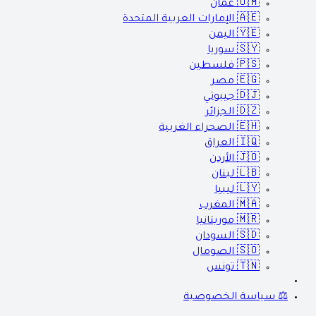
🇴🇲
عمان
🇦🇪
الإمارات العربية المتحدة
🇾🇪
اليمن
🇸🇾
سوريا
🇵🇸
فلسطين
🇪🇬
مصر
🇩🇯
جيبوتي
🇩🇿
الجزائر
🇪🇭
الصحراء الغربية
🇮🇶
العراق
🇯🇴
الأردن
🇱🇧
لبنان
🇱🇾
ليبيا
🇲🇦
المغرب
🇲🇷
موريتانيا
🇸🇩
السودان
🇸🇴
الصومال
🇹🇳
تونس
⚖️ سياسة الخصوصية