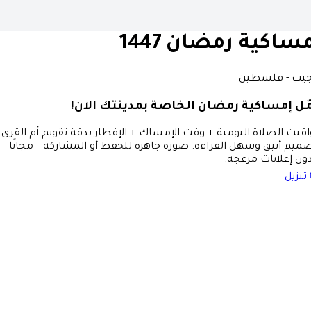
ساكية رمضان 1447
جيب - فلسطين
ّل إمساكية رمضان الخاصة بمدينتك الآن!
قيت الصلاة اليومية + وقت الإمساك + الإفطار بدقة تقويم أم القرى،
ميم أنيق وسهل القراءة. صورة جاهزة للحفظ أو المشاركة – مجانًا
ون إعلانات مزعجة.
تنزيل