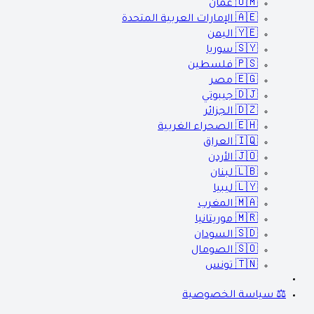
🇴🇲
عمان
🇦🇪
الإمارات العربية المتحدة
🇾🇪
اليمن
🇸🇾
سوريا
🇵🇸
فلسطين
🇪🇬
مصر
🇩🇯
جيبوتي
🇩🇿
الجزائر
🇪🇭
الصحراء الغربية
🇮🇶
العراق
🇯🇴
الأردن
🇱🇧
لبنان
🇱🇾
ليبيا
🇲🇦
المغرب
🇲🇷
موريتانيا
🇸🇩
السودان
🇸🇴
الصومال
🇹🇳
تونس
⚖️ سياسة الخصوصية