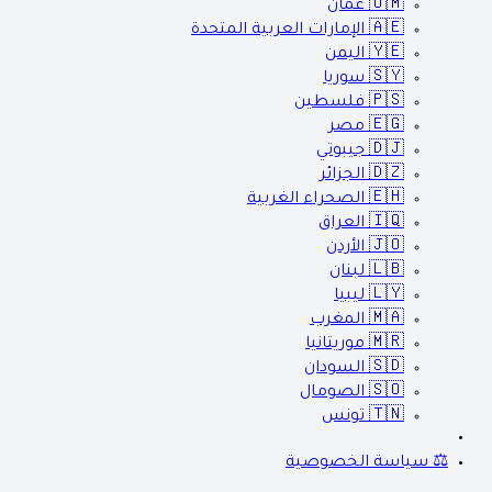
🇴🇲
عمان
🇦🇪
الإمارات العربية المتحدة
🇾🇪
اليمن
🇸🇾
سوريا
🇵🇸
فلسطين
🇪🇬
مصر
🇩🇯
جيبوتي
🇩🇿
الجزائر
🇪🇭
الصحراء الغربية
🇮🇶
العراق
🇯🇴
الأردن
🇱🇧
لبنان
🇱🇾
ليبيا
🇲🇦
المغرب
🇲🇷
موريتانيا
🇸🇩
السودان
🇸🇴
الصومال
🇹🇳
تونس
⚖️ سياسة الخصوصية