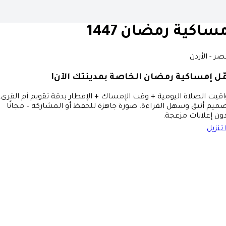
ساكية رمضان 1447
صر - الأردن
ّل إمساكية رمضان الخاصة بمدينتك الآن!
قيت الصلاة اليومية + وقت الإمساك + الإفطار بدقة تقويم أم القرى،
ميم أنيق وسهل القراءة. صورة جاهزة للحفظ أو المشاركة – مجانًا
ون إعلانات مزعجة.
تنزيل