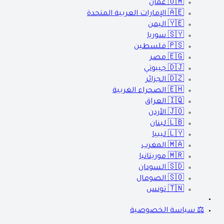
🇴🇲
عمان
🇦🇪
الإمارات العربية المتحدة
🇾🇪
اليمن
🇸🇾
سوريا
🇵🇸
فلسطين
🇪🇬
مصر
🇩🇯
جيبوتي
🇩🇿
الجزائر
🇪🇭
الصحراء الغربية
🇮🇶
العراق
🇯🇴
الأردن
🇱🇧
لبنان
🇱🇾
ليبيا
🇲🇦
المغرب
🇲🇷
موريتانيا
🇸🇩
السودان
🇸🇴
الصومال
🇹🇳
تونس
⚖️ سياسة الخصوصية