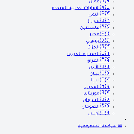
🇴🇲
عمان
🇦🇪
الإمارات العربية المتحدة
🇾🇪
اليمن
🇸🇾
سوريا
🇵🇸
فلسطين
🇪🇬
مصر
🇩🇯
جيبوتي
🇩🇿
الجزائر
🇪🇭
الصحراء الغربية
🇮🇶
العراق
🇯🇴
الأردن
🇱🇧
لبنان
🇱🇾
ليبيا
🇲🇦
المغرب
🇲🇷
موريتانيا
🇸🇩
السودان
🇸🇴
الصومال
🇹🇳
تونس
⚖️ سياسة الخصوصية