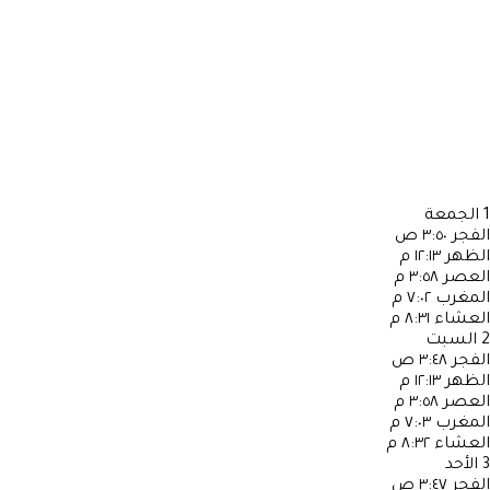
1
الجمعة
الفجر
٣:٥٠ ص
الظهر
١٢:١٣ م
العصر
٣:٥٨ م
المغرب
٧:٠٢ م
العشاء
٨:٣١ م
2
السبت
الفجر
٣:٤٨ ص
الظهر
١٢:١٣ م
العصر
٣:٥٨ م
المغرب
٧:٠٣ م
العشاء
٨:٣٢ م
3
الأحد
الفجر
٣:٤٧ ص