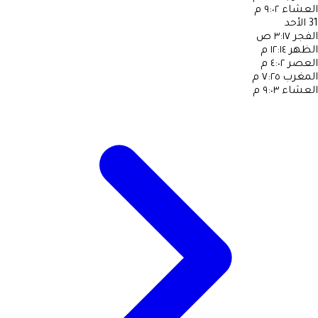
العشاء
٩:٠٢ م
31
الأحد
الفجر
٣:١٧ ص
الظهر
١٢:١٤ م
العصر
٤:٠٢ م
المغرب
٧:٢٥ م
العشاء
٩:٠٣ م