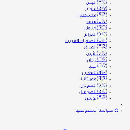
🇾🇪
اليمن
🇸🇾
سوريا
🇵🇸
فلسطين
🇪🇬
مصر
🇩🇯
جيبوتي
🇩🇿
الجزائر
🇪🇭
الصحراء الغربية
🇮🇶
العراق
🇯🇴
الأردن
🇱🇧
لبنان
🇱🇾
ليبيا
🇲🇦
المغرب
🇲🇷
موريتانيا
🇸🇩
السودان
🇸🇴
الصومال
🇹🇳
تونس
⚖️ سياسة الخصوصية