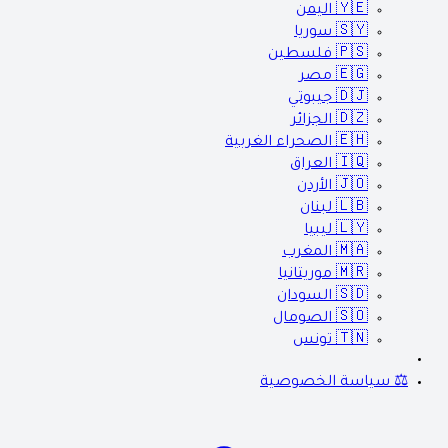
🇾🇪
اليمن
🇸🇾
سوريا
🇵🇸
فلسطين
🇪🇬
مصر
🇩🇯
جيبوتي
🇩🇿
الجزائر
🇪🇭
الصحراء الغربية
🇮🇶
العراق
🇯🇴
الأردن
🇱🇧
لبنان
🇱🇾
ليبيا
🇲🇦
المغرب
🇲🇷
موريتانيا
🇸🇩
السودان
🇸🇴
الصومال
🇹🇳
تونس
⚖️ سياسة الخصوصية