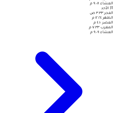
العشاء
٩:٠٨ م
31
الأحد
الفجر
٣:٣٣ ص
الظهر
١٢:٢٤ م
العصر
٤:١٠ م
المغرب
٧:٣٣ م
العشاء
٩:٠٩ م