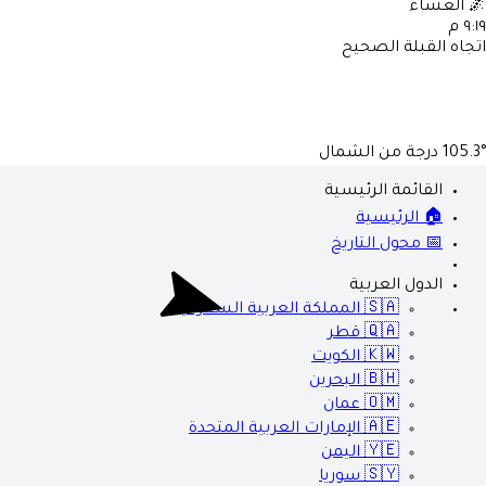
🌌
العشاء
٩:١٩ م
اتجاه القبلة الصحيح
105.3°
درجة من الشمال
القائمة الرئيسية
🏠 الرئيسية
📅 محول التاريخ
الدول العربية
🇸🇦
المملكة العربية السعودية
🇶🇦
قطر
🇰🇼
الكويت
🇧🇭
البحرين
🇴🇲
عمان
🇦🇪
الإمارات العربية المتحدة
🇾🇪
اليمن
🇸🇾
سوريا