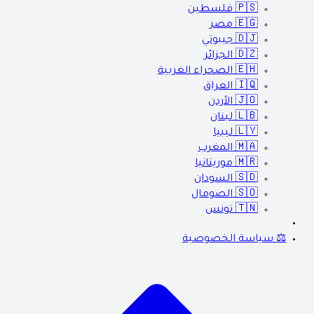
🇵🇸
فلسطين
🇪🇬
مصر
🇩🇯
جيبوتي
🇩🇿
الجزائر
🇪🇭
الصحراء الغربية
🇮🇶
العراق
🇯🇴
الأردن
🇱🇧
لبنان
🇱🇾
ليبيا
🇲🇦
المغرب
🇲🇷
موريتانيا
🇸🇩
السودان
🇸🇴
الصومال
🇹🇳
تونس
⚖️ سياسة الخصوصية