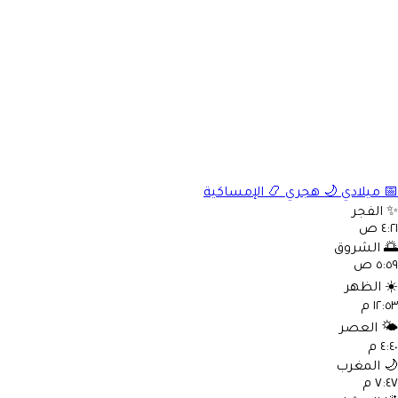
📅
ميلادي
🌙
هجري
📿
الإمساكية
✨
الفجر
٤:٢١ ص
🌅
الشروق
٥:٥٩ ص
☀️
الظهر
١٢:٥٣ م
🌤️
العصر
٤:٤٠ م
🌙
المغرب
٧:٤٧ م