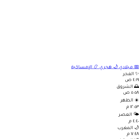
📅
ميلادي
🌙
هجري
📿
الإمساكية
✨
الفجر
٤:١٩ ص
🌅
الشروق
٥:٥٨ ص
☀️
الظهر
١٢:٥٣ م
🌤️
العصر
٤:٤٠ م
🌙
المغرب
٧:٤٨ م