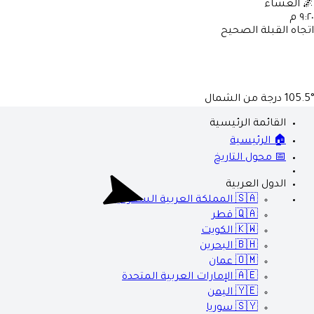
🌌
العشاء
٩:٢٠ م
اتجاه القبلة الصحيح
105.5°
درجة من الشمال
القائمة الرئيسية
🏠 الرئيسية
📅 محول التاريخ
الدول العربية
🇸🇦
المملكة العربية السعودية
🇶🇦
قطر
🇰🇼
الكويت
🇧🇭
البحرين
🇴🇲
عمان
🇦🇪
الإمارات العربية المتحدة
🇾🇪
اليمن
🇸🇾
سوريا