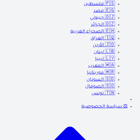
🇵🇸
فلسطين
🇪🇬
مصر
🇩🇯
جيبوتي
🇩🇿
الجزائر
🇪🇭
الصحراء الغربية
🇮🇶
العراق
🇯🇴
الأردن
🇱🇧
لبنان
🇱🇾
ليبيا
🇲🇦
المغرب
🇲🇷
موريتانيا
🇸🇩
السودان
🇸🇴
الصومال
🇹🇳
تونس
⚖️ سياسة الخصوصية